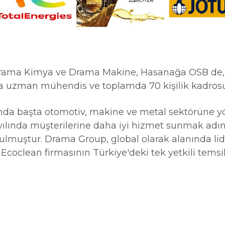
 Kimya ve Drama Makine, Hasanağa OSB de, D
nda uzman mühendis ve toplamda 70 kişilik kadros
ta otomotiv, makine ve metal sektörüne yöneli
7 yılında müşterilerine daha iyi hizmet sunmak ad
ulmuştur. Drama Group, global olarak alanında li
oclean firmasının Türkiye'deki tek yetkili temsil